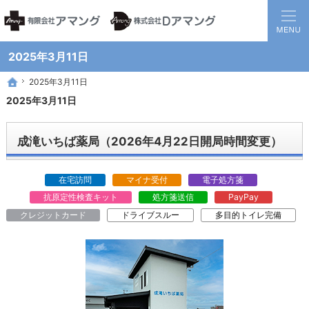
静岡県西部地方の地域医療を担う調剤保険薬局グループです。
患者様と医療機関の間に入り、地域全体の健康に貢献する薬局を目指して
2025年3月11日
2025年3月11日
2025年3月11日
ホーム
ホーム
2025年3月11日
成滝いちば薬局（2026年4月22日開局時間変更）
在宅訪問
マイナ受付
電子処方箋
抗原定性検査キット
処方箋送信
PayPay
クレジットカード
ドライブスルー
多目的トイレ完備