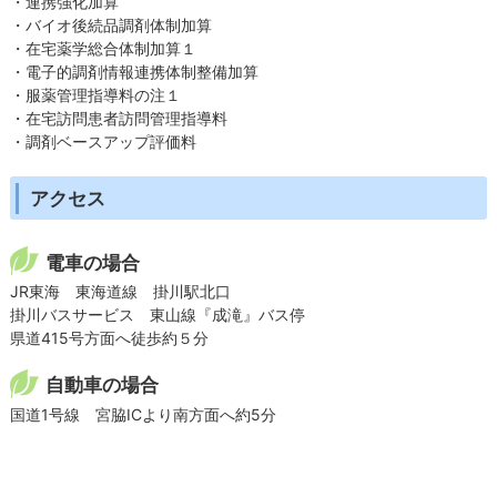
・連携強化加算
・バイオ後続品調剤体制加算
・在宅薬学総合体制加算１
・電子的調剤情報連携体制整備加算
・服薬管理指導料の注１
・在宅訪問患者訪問管理指導料
・調剤ベースアップ評価料
アクセス
電車の場合
JR東海 東海道線 掛川駅北口
掛川バスサービス 東山線『成滝』バス停
県道415号方面へ徒歩約５分
自動車の場合
国道1号線 宮脇ICより南方面へ約5分