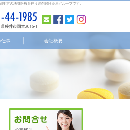
部地方の地域医療を担う調剤保険薬局グループです。
お問合せ
Facebook
Twitter
Instagram
0538-44-1985
平日
8:30～19:0
の仕事
会社概要
0538-44-1985
8:30～19:00
平日
（
Facebook
Twitter
I