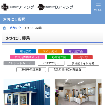
静岡県西部地方の地域医療を担う調剤保険薬局グループです。
患者様と医療機関の間に入り、地域全体の健康に貢献する薬局を目指して
おおにし薬局
店舗紹介
店舗紹介
おおにし薬局
おおにし薬局
ホーム
ホーム
おおにし薬局
在宅訪問
マイナ受付
電子処方箋
抗原定性検査キット
処方箋送信
PayPay
クレジットカード
バリアフリー
多目的トイレ完備
車椅子用駐車場
営業時間外受付箱設置