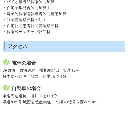
・バイオ後続品調剤体制加算
・在宅薬学総合体制加算１
・電子的調剤情報連携体制整備加算
・服薬管理指導料の注１
・在宅訪問患者訪問管理指導料
・調剤ベースアップ評価料
アクセス
電車の場合
JR東海 東海道線 掛川駅北口 徒歩15分
桜木線バス停「城西」降車､徒歩1分
自動車の場合
東名高速道路 掛川ICより8分
県道415号 城西交差点南進 一つ目の信号を西へ50m