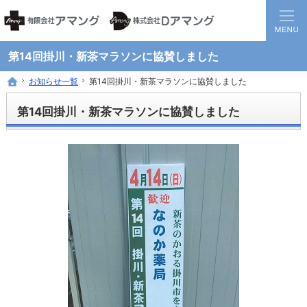
静岡県西部地方の地域医療を担う調剤保険薬局グループです。
患者様と医療機関の間に入り、地域全体の健康に貢献する薬局を目指して
第14回掛川・新茶マラソンに協賛しました
お知らせ一覧
お知らせ一覧
第14回掛川・新茶マラソンに協賛しました
第14回掛川・新茶マラソンに協賛しました
ホーム
ホーム
第14回掛川・新茶マラソンに協賛しました