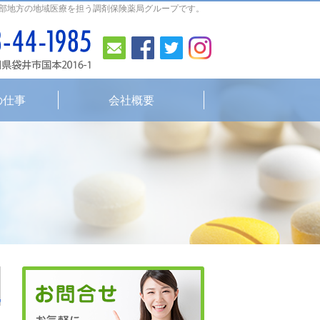
部地方の地域医療を担う調剤保険薬局グループです。
お問合せ
Facebook
Twitter
Instagram
0538-44-1985
平日
8:30～19:0
の仕事
会社概要
0538-44-1985
8:30～19:00
平日
（
Facebook
Twitter
I