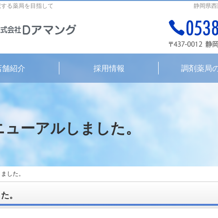
献する薬局を目指して
静岡県西
店舗紹介
採用情報
調剤薬局
ニューアルしました。
しました。
しました。
した。