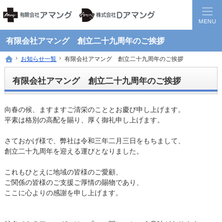
静岡県西部地方の地域医療を担う調剤保険薬局グループです。
患者様と医療機関の間に入り、地域全体の健康に貢献する薬局を目指して
有限会社アマング 創立二十九周年のご挨拶
お知らせ一覧
お知らせ一覧
有限会社アマング 創立二十九周年のご挨拶
有限会社アマング 創立二十九周年のご挨拶
ホーム
ホーム
有限会社アマング 創立二十九周年のご挨拶
向春の候、ますますご清栄のこととお慶び申し上げます。
平素は格別の高配を賜り、厚く御礼申し上げます。
さておかげ様で、弊社は令和三年二月三日をもちまして、
創立二十九周年を迎える運びとなりました。
これもひとえに地域の皆様のご愛顧、
ご関係の皆様のご支援ご厚情の賜物であり、
ここに心よりの感謝を申し上げます。