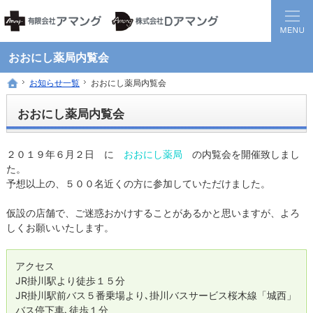
静岡県西部地方の地域医療を担う調剤保険薬局グループです。
患者様と医療機関の間に入り、地域全体の健康に貢献する薬局を目指して
おおにし薬局内覧会
お知らせ一覧
お知らせ一覧
おおにし薬局内覧会
おおにし薬局内覧会
ホーム
ホーム
おおにし薬局内覧会
２０１９年６月２日 に
おおにし薬局
の内覧会を開催致しまし
た。
予想以上の、５００名近くの方に参加していただけました。
仮設の店舗で、ご迷惑おかけすることがあるかと思いますが、よろ
しくお願いいたします。
アクセス
JR掛川駅より徒歩１５分
JR掛川駅前バス５番乗場より､掛川バスサービス桜木線「城西」
バス停下車､徒歩１分