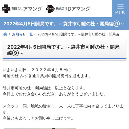
静岡県西部地方の地域医療を担う調剤保険薬局グループです。
患者様と医療機関の間に入り、地域全体の健康に貢献する薬局を目指して
2022年4月5日開局です。～袋井市可睡の杜・開局編⑨～
お知らせ一覧
お知らせ一覧
2022年4月5日開局です。～袋井市可睡の杜・開局編⑨～
2022年4月5日開局です。～袋井市可睡の杜・開局編⑨～
ホーム
ホーム
2022年4月5日開局です。～袋井市可睡の杜・開局
編⑨～
いよいよ明日、２０２２年４月５日に、
可睡の杜 みずき通り薬局の開局初日を迎えます。
袋井市可睡の杜・開局編は、以上となります。
今日までお付き合いいただき、ありがとうございました。
スタッフ一同、地域の皆さま一人一人に丁寧に向き合ってまいりま
す。
今後ともよろしくお願い申し上げます。