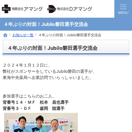
静岡県西部地方の地域医療を担う調剤保険薬局グループです。
患者様と医療機関の間に入り、地域全体の健康に貢献する薬局を目指して
４年ぶりの対面！Jubilo磐田選手交流会
お知らせ一覧
お知らせ一覧
４年ぶりの対面！Jubilo磐田選手交流会
４年ぶりの対面！Jubilo磐田選手交流会
ホーム
ホーム
４年ぶりの対面！Jubilo磐田選手交流会
２０２４年１月１２日に、
弊社がスポンサーをしているJubilo磐田の選手が、
東海中央薬局へ企業訪問でいらっしゃいました。
参加選手はこちらのお二人。
背番号１４・ＭＦ 松本 昌也選手
背番号３・ＤＦ 森岡 陸選手