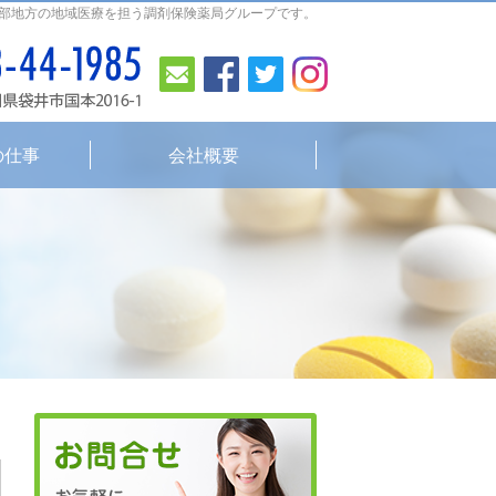
部地方の地域医療を担う調剤保険薬局グループです。
お問合せ
Facebook
Twitter
Instagram
0538-44-1985
平日
8:30～19:0
の仕事
会社概要
0538-44-1985
8:30～19:00
平日
（
Facebook
Twitter
I