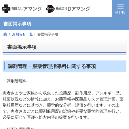
静岡県西部地方の地域医療を担う調剤保険薬局グループです。
患者様と医療機関の間に入り、地域全体の健康に貢献する薬局を目指して
書面掲示事項
お知らせ一覧
お知らせ一覧
書面掲示事項
書面掲示事項
ホーム
ホーム
書面掲示事項
調剤管理・服薬管理指導料に関する事項
・調剤管理料
患者さまやご家族から収集した投薬歴、副作用歴、アレルギー歴、
服薬状況などの情報に加え、お薬手帳や医薬品リスク管理計画、薬
剤服用歴などに基づき、薬学的な分析・評価を行います。その上
で、患者さまごとに薬剤服用歴の記録や必要な薬学的管理を行い、
必要に応じて医師へ処方内容の提案を行います。