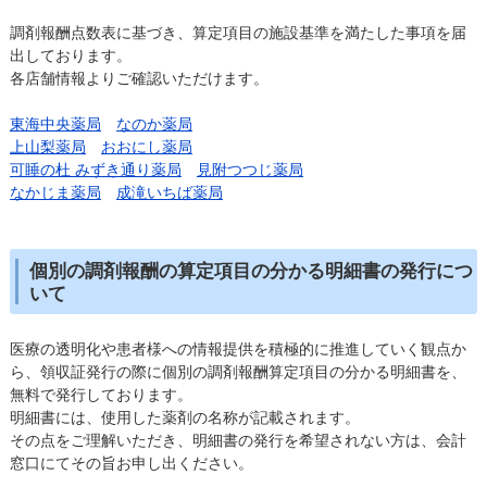
調剤報酬点数表に基づき、算定項目の施設基準を満たした事項を届
出しております。
各店舗情報よりご確認いただけます。
東海中央薬局
なのか薬局
上山梨薬局
おおにし薬局
可睡の杜 みずき通り薬局
見附つつじ薬局
なかじま薬局
成滝いちば薬局
個別の調剤報酬の算定項目の分かる明細書の発行につ
いて
医療の透明化や患者様への情報提供を積極的に推進していく観点か
ら、領収証発行の際に個別の調剤報酬算定項目の分かる明細書を、
無料で発行しております。
明細書には、使用した薬剤の名称が記載されます。
その点をご理解いただき、明細書の発行を希望されない方は、会計
窓口にてその旨お申し出ください。