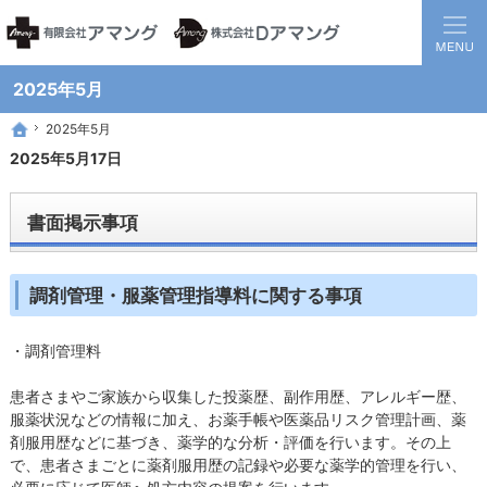
静岡県西部地方の地域医療を担う調剤保険薬局グループです。
患者様と医療機関の間に入り、地域全体の健康に貢献する薬局を目指して
2025年5月
2025年5月
2025年5月
ホーム
ホーム
2025年5月17日
書面掲示事項
調剤管理・服薬管理指導料に関する事項
・調剤管理料
患者さまやご家族から収集した投薬歴、副作用歴、アレルギー歴、
服薬状況などの情報に加え、お薬手帳や医薬品リスク管理計画、薬
剤服用歴などに基づき、薬学的な分析・評価を行います。その上
で、患者さまごとに薬剤服用歴の記録や必要な薬学的管理を行い、