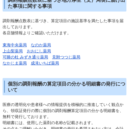
た事項に関する事項
調剤報酬点数表に基づき、算定項目の施設基準を満たした事項を届
出しております。
各店舗情報よりご確認いただけます。
東海中央薬局
なのか薬局
上山梨薬局
おおにし薬局
可睡の杜 みずき通り薬局
見附つつじ薬局
なかじま薬局
成滝いちば薬局
個別の調剤報酬の算定項目の分かる明細書の発行につ
いて
医療の透明化や患者様への情報提供を積極的に推進していく観点か
ら、領収証発行の際に個別の調剤報酬算定項目の分かる明細書を、
無料で発行しております。
明細書には、使用した薬剤の名称が記載されます。
その点をご理解いただき、明細書の発行を希望されない方は、会計