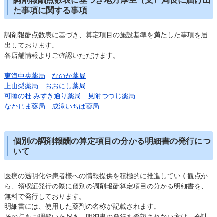
た事項に関する事項
調剤報酬点数表に基づき、算定項目の施設基準を満たした事項を届
出しております。
各店舗情報よりご確認いただけます。
東海中央薬局
なのか薬局
上山梨薬局
おおにし薬局
可睡の杜 みずき通り薬局
見附つつじ薬局
なかじま薬局
成滝いちば薬局
個別の調剤報酬の算定項目の分かる明細書の発行につ
いて
医療の透明化や患者様への情報提供を積極的に推進していく観点か
ら、領収証発行の際に個別の調剤報酬算定項目の分かる明細書を、
無料で発行しております。
明細書には、使用した薬剤の名称が記載されます。
その点をご理解いただき、明細書の発行を希望されない方は、会計