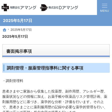
静岡県西部地方の地域医療を担う調剤保険薬局グループです。
患者様と医療機関の間に入り、地域全体の健康に貢献する薬局を目指して
2025年5月17日
2025年5月17日
2025年5月17日
ホーム
ホーム
2025年5月17日
書面掲示事項
調剤管理・服薬管理指導料に関する事項
・調剤管理料
患者さまやご家族から収集した投薬歴、副作用歴、アレルギー歴、
服薬状況などの情報に加え、お薬手帳や医薬品リスク管理計画、薬
剤服用歴などに基づき、薬学的な分析・評価を行います。その上
で、患者さまごとに薬剤服用歴の記録や必要な薬学的管理を行い、